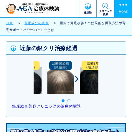
クリニック
体験談
検索
TOP
育毛成分の真実
亜鉛で薄毛改善！？効果的な摂取方法や育
毛サポートパワーのヒミツとは
近藤の銀クリ治療経過
治療2年
治療開始前
治療2年
治療開始前
（後頭部）
（頭頂部）
（頭頂部）
（後頭部）
銀座総合美容クリニックの治療体験談