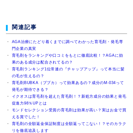
関連記事
AGA治療にたどり着くまでに調べてわかった育毛剤・発毛専
門企業の真実
育毛剤をランキングや口コミをもとに徹底比較！？AGAに効
果のある成分は配合されてるの？
育毛剤ランキング1位常連の『チャップアップ』って本当に髪
の毛が生えるの？
育毛剤BUBKA（ブブカ）って効果あるの？成分のM-034って
発毛が期待できる？
イクオスは育毛剤を超えた育毛剤！？新処方成分の効果と発毛
促進力98％UPとは
モンドセレクション受賞の育毛剤は効果が高い？実はお金で買
える賞でした！
育毛剤の全額返金保証制度は全額返ってこない！？そのカラク
リを徹底追及します