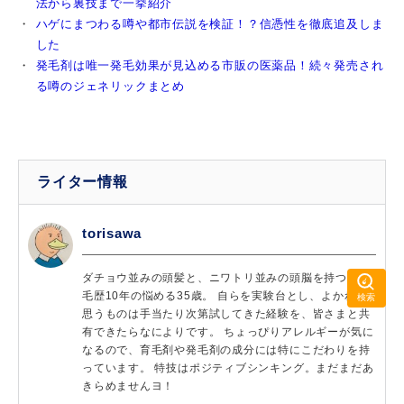
法から裏技まで一挙紹介
ハゲにまつわる噂や都市伝説を検証！？信憑性を徹底追及しま
した
発毛剤は唯一発毛効果が見込める市販の医薬品！続々発売され
る噂のジェネリックまとめ
ライター情報
torisawa
ダチョウ並みの頭髪と、ニワトリ並みの頭脳を持つ、薄
毛歴10年の悩める35歳。 自らを実験台とし、よかれと
思うものは手当たり次第試してきた経験を、皆さまと共
有できたらなによりです。 ちょっぴりアレルギーが気に
なるので、育毛剤や発毛剤の成分には特にこだわりを持
っています。 特技はポジティブシンキング。まだまだあ
きらめませんヨ！