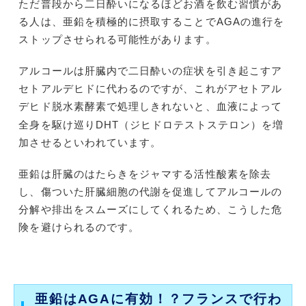
ただ普段から二日酔いになるほどお酒を飲む習慣があ
る人は、亜鉛を積極的に摂取することでAGAの進行を
ストップさせられる可能性があります。
アルコールは肝臓内で二日酔いの症状を引き起こすア
セトアルデヒドに代わるのですが、これがアセトアル
デヒド脱水素酵素で処理しきれないと、血液によって
（ジヒドロテストステロン）
全身を駆け巡りDHT
を増
加させるといわれています。
亜鉛は肝臓のはたらきをジャマする活性酸素を除去
し、傷ついた肝臓細胞の代謝を促進してアルコールの
分解や排出をスムーズにしてくれるため、こうした危
険を避けられるのです。
亜鉛はAGAに有効！？フランスで行わ