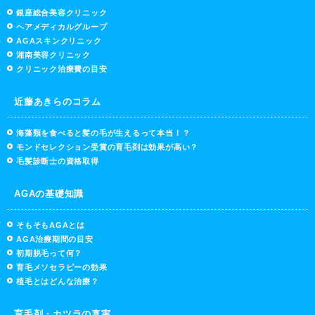
銀座総合美容クリニック
ヘアメディカルグループ
AGAスキンクリニック
湘南美容クリニック
クリニック治療費の目安
近藤あきらのコラム
海藻類を食べると髪の毛が生えるって本当！？
モンドセレクション受賞の育毛剤は効果が高い？
毛髪診断士の資格取得
AGAの基礎知識
そもそもAGAとは
AGA治療期間の目安
初期脱毛って何？
育毛メソセラピーの効果
植毛とはどんな治療？
育毛剤・カツラの真実