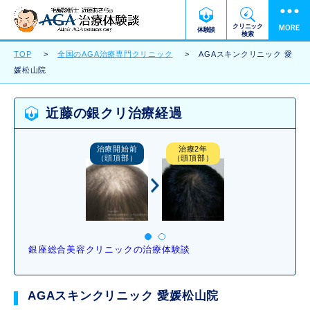
クリニック
体験談
検索
TOP
全国のAGA治療専門クリニック
AGAスキンクリニック 愛
媛松山院
近藤の銀クリ治療経過
治療2年
治療開始前
治療2年
治療開始前
（後頭部）
（頭頂部）
（頭頂部）
（後頭部）
銀座総合美容クリニックの治療体験談
AGAスキンクリニック 愛媛松山院