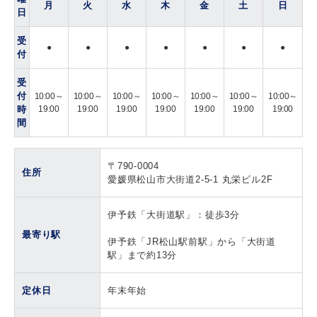
月
火
水
木
金
土
日
日
受
●
●
●
●
●
●
●
付
受
付
10:00～
10:00～
10:00～
10:00～
10:00～
10:00～
10:00～
時
19:00
19:00
19:00
19:00
19:00
19:00
19:00
間
〒790-0004
住所
愛媛県松山市大街道2-5-1 丸栄ビル2F
伊予鉄「大街道駅」：徒歩3分
最寄り駅
伊予鉄「JR松山駅前駅」から「大街道
駅」まで約13分
定休日
年末年始