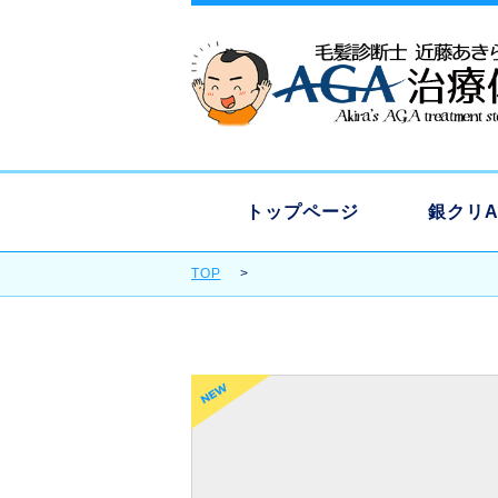
トップページ
銀クリ
TOP
治療
（後