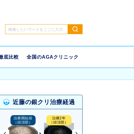
徹底比較
全国のAGAクリニック
近藤の銀クリ治療経過
治療開始前
治療2年
治療開始前
治
（後頭部）
（後頭部）
（頭頂部）
（