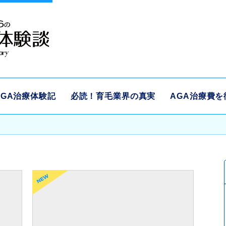
AGA治療体験記
必読！育毛業界の真実
AGA治療費を
開始前
治療2年
治療開始前
治療2年
頭部）
（後頭部）
（頭頂部）
（頭頂部）